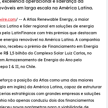
excelência operacional e liderança da
ováveis em larga escala na América Latina.
wire.com
/ -- A Atlas Renewable Energy, a maior
ca Latina e líder regional em soluções de energia
ida pela LatinFinance com três prêmios que destacam
de energia renovável na América Latina. A companhia
 Ano, recebeu o prêmio de Financiamento em Energia
 R$ 1,5 bilhão do Complexo Solar Luiz Carlos, no
o em Armazenamento de Energia do Ano pelo
pa I & II, no Chile.
eforça a posição da Atlas como uma das maiores
gla em inglês) da América Latina, capaz de estruturar
rcerias estratégicas com grandes empresas e soluções
nhia não apenas conduziu dois dos financiamentos
eleceu novos parâmetros para a viabilidade de