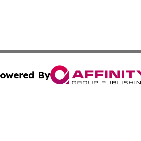
owered By
ubmit Press Release
Terms & Conditions
Copyright/DMCA
 Inc. dba Affinity Group Publishing & European News Onlin
Cookie Settings / Your Privacy Choices