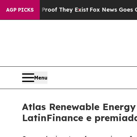
rs no Proof They Exist
Fox News Goes Quiet as '
AGP PICKS
Menu
Atlas Renewable Energy
LatinFinance e premiada