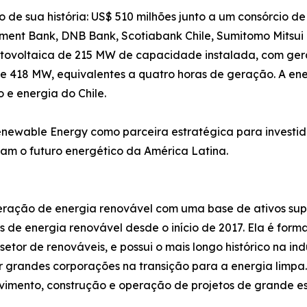
o de sua história: US$ 510 milhões junto a um consórcio de i
tment Bank, DNB Bank, Scotiabank Chile, Sumitomo Mitsui
 fotovoltaica de 215 MW de capacidade instalada, com g
418 MW, equivalentes a quatro horas de geração. A ener
e energia do Chile.
enewable Energy como parceira estratégica para investid
m o futuro energético da América Latina.
ração de energia renovável com uma base de ativos supe
etos de energia renovável desde o início de 2017. Ela é f
etor de renováveis, e possui o mais longo histórico na in
 grandes corporações na transição para a energia limp
vimento, construção e operação de projetos de grande esc