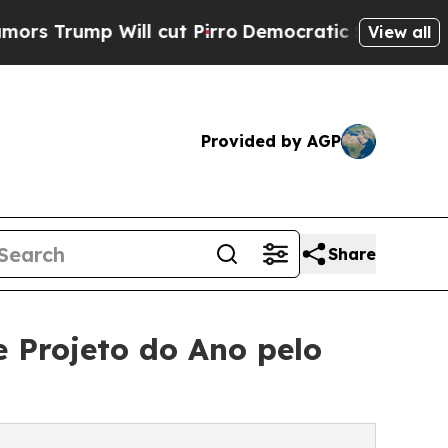
p Will cut Pirro
Democratic Socialists of Ameri
View all
Provided by AGP
Share
 Projeto do Ano pelo