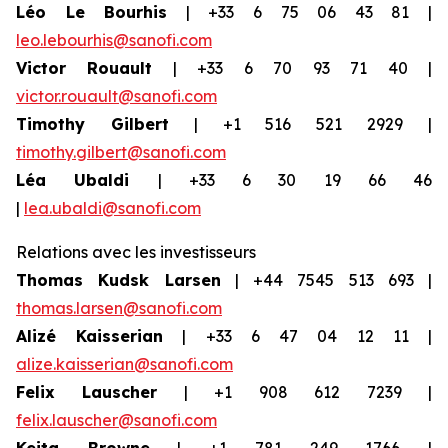
Léo Le Bourhis
| +33 6 75 06 43 81 |
leo.lebourhis@sanofi.com
Victor Rouault
| +33 6 70 93 71 40 |
victor.rouault@sanofi.com
Timothy Gilbert
| +1 516 521 2929 |
timothy.gilbert@sanofi.com
Léa Ubaldi
| +33 6 30 19 66 46
|
lea.ubaldi@sanofi.com
Relations avec les investisseurs
Thomas Kudsk Larsen
| +44 7545 513 693 |
thomas.larsen@sanofi.com
Alizé Kaisserian
| +33 6 47 04 12 11 |
alize.kaisserian@sanofi.com
Felix Lauscher
| +1 908 612 7239 |
felix.lauscher@sanofi.com