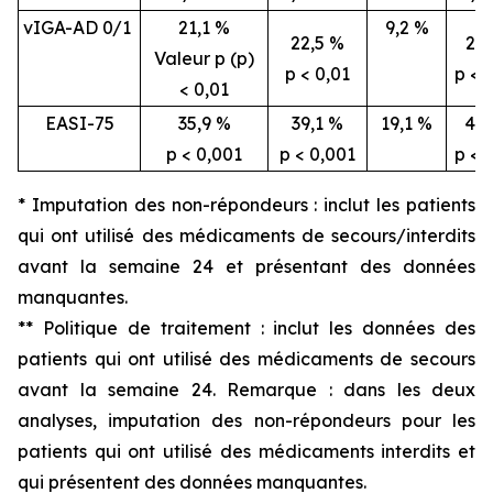
vIGA-AD 0/1
21,1 %
9,2 %
22,5 %
26,
Valeur p (p)
p < 0,01
p < 
< 0,01
EASI-75
35,9 %
39,1 %
19,1 %
46,
p < 0,001
p < 0,001
p < 
* Imputation des non-répondeurs : inclut les patients
qui ont utilisé des médicaments de secours/interdits
avant la semaine 24 et présentant des données
manquantes.
** Politique de traitement : inclut les données des
patients qui ont utilisé des médicaments de secours
avant la semaine 24. Remarque : dans les deux
analyses, imputation des non-répondeurs pour les
patients qui ont utilisé des médicaments interdits et
qui présentent des données manquantes.