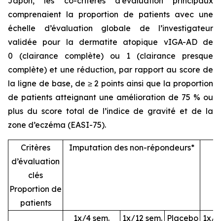
Japon, les co-critères d’évaluation principaux
comprenaient la proportion de patients avec une
échelle d’évaluation globale de l’investigateur
validée pour la dermatite atopique vIGA-AD de
0 (clairance complète) ou 1 (clairance presque
complète) et une réduction, par rapport au score de
la ligne de base, de ≥ 2 points ainsi que la proportion
de patients atteignant une amélioration de 75 % ou
plus du score total de l’indice de gravité et de la
zone d’eczéma (EASI-75).
Critères
Imputation des non-répondeurs*
P
d’évaluation
clés
Proportion de
patients
1x/4 sem.
1x/12 sem.
Placebo
1x/4