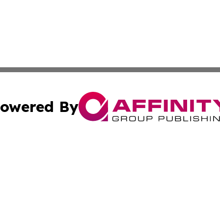
owered By
ubmit Press Release
Terms & Conditions
Copyright/DMCA
 Inc. dba Affinity Group Publishing & European News Onlin
Cookie Settings / Your Privacy Choices