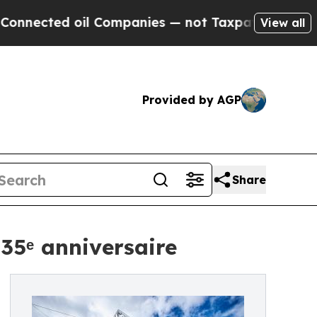
ed oil Companies — not Taxpayers — the Chance t
View all
Provided by AGP
Share
 35ᵉ anniversaire